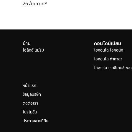
26 ล้านบาท*
บ้าน
คอนโดมิเนียม
ไฮลักซ์ แม่ริม
ไฮคอนโด ไอคอนิค
ไฮคอนโด ท่าศาลา
ไฮพาร์ค เรสซิเดนซ์เซส
หน้าแรก
ข้อมูลบริษัท
ติดต่อเรา
โปรโมชัน
ประกาศขายที่ดิน