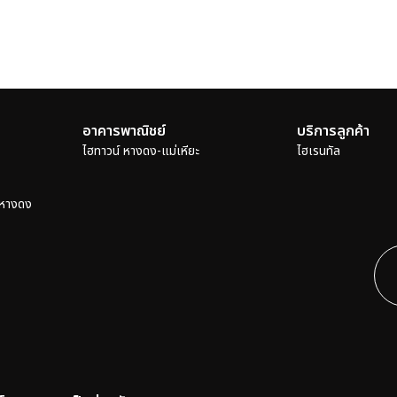
อาคารพาณิชย์
บริการลูกค้า
ไฮทาวน์ หางดง-แม่เหียะ
ไฮเรนทัล
 หางดง