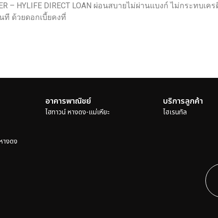
R – HYLIFE DIRECT LOAN ผ่อนสบายไม่ผ่านแบงก์ ไม่กระทบเครดิตบ
นที ด้วยดอกเบี้ยคงที่
อาคารพาณิชย์
บริการลูกค้า
ไฮทาวน์ หางดง-แม่เหียะ
ไฮเรนทัล
 หางดง