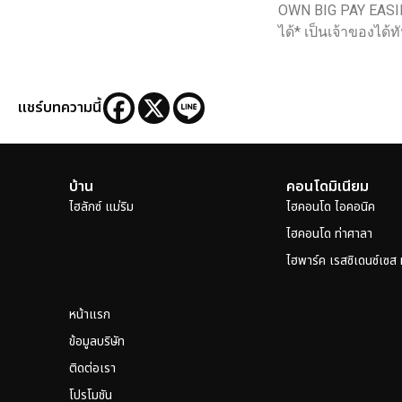
OWN BIG PAY EASIE
ได้* เป็นเจ้าของได้ทั
แชร์บทความนี้
บ้าน
คอนโดมิเนียม
ไฮลักซ์ แม่ริม
ไฮคอนโด ไอคอนิค
ไฮคอนโด ท่าศาลา
ไฮพาร์ค เรสซิเดนซ์เซส
หน้าแรก
ข้อมูลบริษัท
ติดต่อเรา
โปรโมชัน