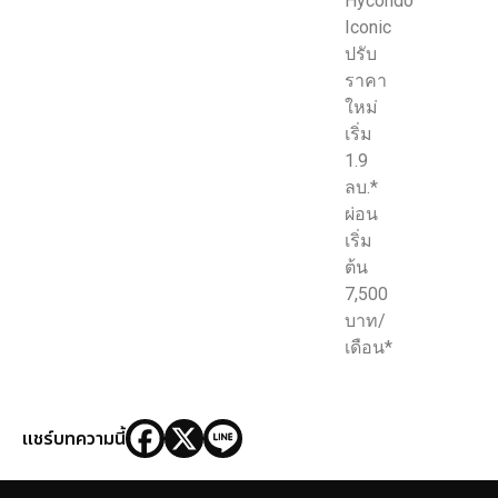
Hycondo
Iconic
ปรับ
ราคา
ใหม่
เริ่ม
1.9
ลบ.*
ผ่อน
เริ่ม
ต้น
7,500
บาท/
เดือน*
แชร์บทความนี้