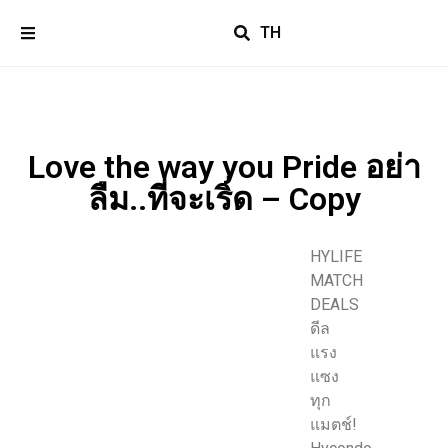
TH
Love the way you Pride อย่า
ลืม..ที่จะเริ่ด – Copy
HYLIFE
MATCH
DEALS
ดีล
แรง
แซง
ทุก
แมตช์!